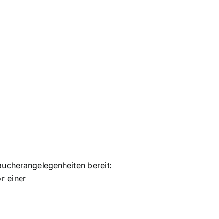
raucherangelegenheiten bereit:
r einer