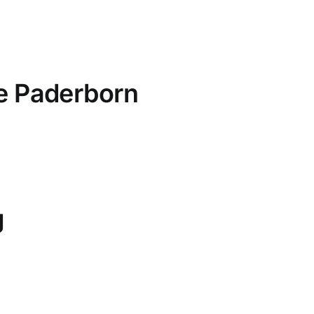
e Paderborn
g