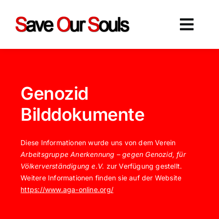
Zum
Inhalt
Togg
springen
Navig
Startseite
Humanitäre Hilfe
Genozid
Aktuelles
Bilddokumente
Völkermord 1915
Diese Informationen wurde uns von dem Verein
Über uns
Arbeitsgruppe Anerkennung – gegen Genozid, für
Völkerverständigung e.V.
zur Verfügung gestellt.
Suche
Weitere Informationen finden sie auf der Website
nach:
https://www.aga-online.org/
Spenden