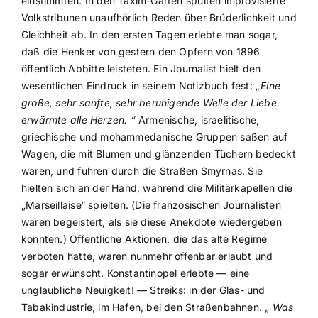
einstimmten. In den Taxim-Gärten spulten improvisierte
Volkstribunen unaufhörlich Reden über Brüderlichkeit und
Gleichheit ab. In den ersten Tagen erlebte man sogar,
daß die Henker von gestern den Opfern von 1896
öffentlich Abbitte leisteten. Ein Journalist hielt den
wesentlichen Eindruck in seinem Notizbuch fest:
„Eine
große, sehr sanfte, sehr beruhigende Welle der Liebe
erwärmte alle Herzen. “
Armenische, israelitische,
griechische und mohammedanische Gruppen saßen auf
Wagen, die mit Blumen und glänzenden Tüchern bedeckt
waren, und fuhren durch die Straßen Smyrnas. Sie
hielten sich an der Hand, während die Militärkapellen die
„Marseillaise“ spielten. (Die französischen Journalisten
waren begeistert, als sie diese Anekdote wiedergeben
konnten.) Öffentliche Aktionen, die das alte Regime
verboten hatte, waren nunmehr offenbar erlaubt und
sogar erwünscht. Konstantinopel erlebte — eine
unglaubliche Neuigkeit! — Streiks: in der Glas- und
Tabakindustrie, im Hafen, bei den Straßenbahnen. „
Was