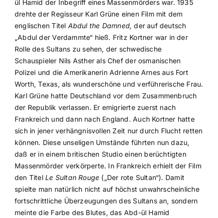
ül Hamid der Inbegriff eines Massenmörders war. 1935
drehte der Regisseur Karl Grüne einen Film mit dem
englischen Titel
Abdul the Damned,
der auf deutsch
„Abdul der Verdammte“ hieß. Fritz Kortner war in der
Rolle des Sultans zu sehen, der schwedische
Schauspieler Nils Asther als Chef der osmanischen
Polizei und die Amerikanerin Adrienne Arnes aus Fort
Worth, Texas, als wunderschöne und verführerische Frau.
Karl Grüne hatte Deutschland vor dem Zusammenbruch
der Republik verlassen. Er emigrierte zuerst nach
Frankreich und dann nach England. Auch Kortner hatte
sich in jener verhängnisvollen Zeit nur durch Flucht retten
können. Diese unseligen Umstände führten nun dazu,
daß er in einem britischen Studio einen berüchtigten
Massenmörder verkörperte. In Frankreich erhielt der Film
den Titel
Le Sultan Rouge
(„Der rote Sultan“). Damit
spielte man natürlich nicht auf höchst unwahrscheinliche
fortschrittliche Überzeugungen des Sultans an, sondern
meinte die Farbe des Blutes, das Abd-ül Hamid