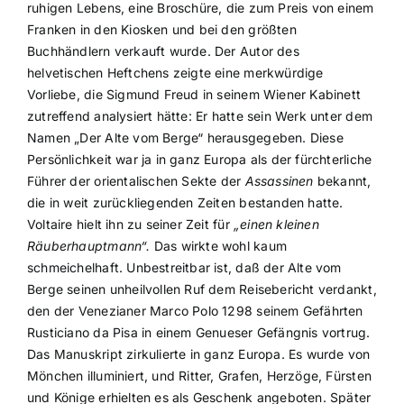
ruhigen Lebens, eine Broschüre, die zum Preis von einem
Franken in den Kiosken und bei den größten
Buchhändlern verkauft wurde. Der Autor des
helvetischen Heftchens zeigte eine merkwürdige
Vorliebe, die Sigmund Freud in seinem Wiener Kabinett
zutreffend analysiert hätte: Er hatte sein Werk unter dem
Namen „Der Alte vom Berge“ herausgegeben. Diese
Persönlichkeit war ja in ganz Europa als der fürchterliche
Führer der orientalischen Sekte der
Assassinen
bekannt,
die in weit zurückliegenden Zeiten bestanden hatte.
Voltaire hielt ihn zu seiner Zeit für
„einen kleinen
Räuberhauptmann“.
Das wirkte wohl kaum
schmeichelhaft. Unbestreitbar ist, daß der Alte vom
Berge seinen unheilvollen Ruf dem Reisebericht verdankt,
den der Venezianer Marco Polo 1298 seinem Gefährten
Rusticiano da Pisa in einem Genueser Gefängnis vortrug.
Das Manuskript zirkulierte in ganz Europa. Es wurde von
Mönchen illuminiert, und Ritter, Grafen, Herzöge, Fürsten
und Könige erhielten es als Geschenk angeboten. Später