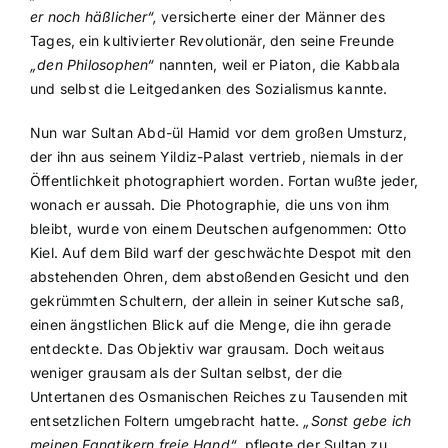
er noch häßlicher“,
versicherte einer der Männer des
Tages, ein kultivierter Revolutionär, den seine Freunde
„den Philosophen“
nannten, weil er Piaton, die Kabbala
und selbst die Leitgedanken des Sozialismus kannte.
Nun war Sultan Abd-ül Hamid vor dem großen Umsturz,
der ihn aus seinem Yildiz-Palast vertrieb, niemals in der
Öffentlichkeit photographiert worden. Fortan wußte jeder,
wonach er aussah. Die Photographie, die uns von ihm
bleibt, wurde von einem Deutschen aufgenommen: Otto
Kiel. Auf dem Bild warf der geschwächte Despot mit den
abstehenden Ohren, dem abstoßenden Gesicht und den
gekrümmten Schultern, der allein in seiner Kutsche saß,
einen ängstlichen Blick auf die Menge, die ihn gerade
entdeckte. Das Objektiv war grausam. Doch weitaus
weniger grausam als der Sultan selbst, der die
Untertanen des Osmanischen Reiches zu Tausenden mit
entsetzlichen Foltern umgebracht hatte.
„Sonst gebe ich
meinen Fanatikern freie Hand“,
pflegte der Sultan zu