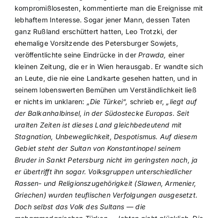
kompromißlosesten, kommentierte man die Ereignisse mit
lebhaftem Interesse. Sogar jener Mann, dessen Taten
ganz Rußland erschüttert hatten, Leo Trotzki, der
ehemalige Vorsitzende des Petersburger Sowjets,
veröffentlichte seine Eindrücke in der
Prawda,
einer
kleinen Zeitung, die er in Wien herausgab. Er wandte sich
an Leute, die nie eine Landkarte gesehen hatten, und in
seinem lobenswerten Bemühen um Verständlichkeit ließ
er nichts im unklaren:
„Die Türkei“,
schrieb er,
„liegt auf
der Balkanhalbinsel, in der Südostecke Europas. Seit
uralten Zeiten ist dieses Land gleichbedeutend mit
Stagnation, Unbeweglichkeit, Despotismus. Auf diesem
Gebiet steht der Sultan von Konstantinopel seinem
Bruder in Sankt Petersburg nicht im geringsten nach, ja
er übertrifft ihn sogar. Volksgruppen unterschiedlicher
Rassen- und Religionszugehörigkeit (Slawen, Armenier,
Griechen) wurden teuflischen Verfolgungen ausgesetzt.
Doch selbst das Volk des Sultans — die