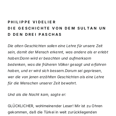
P H I L I P P E V I D E L I E R
D I E G E S C H I C H T E V O N D E M S U L T A N U N
D D E N D R E I P A S C H A S
Die alten Geschichten sollen eine Lehre für unsere Zeit
sein, damit der Mensch erkennt, was andere als er erlebt
haben:Dann wird er beachten und aufmerksam
bedenken, was die früheren Völker gesagt und erfahren
haben, und er wird sich bessern.Darum sei gepriesen,
wer die von jenen erzählten Geschichten als eine Lehre
für die Menschen unserer Zeit bewahrt.
Und als die Nacht kam, sagte er:
GLÜCKLICHER, wohlmeinender Leser! Mir ist zu Ohren
gekommen, daß die Türkei in weit zurückliegenden