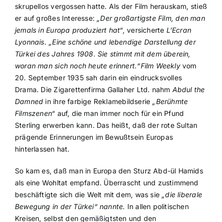
skrupellos vergossen hatte. Als der Film herauskam, stieß
er auf großes Interesse:
„Der großartigste Film, den man
jemals in Europa produziert hat“,
versicherte
L’Ecran
Lyonnais. „Eine schöne und lebendige Darstellung der
Türkei des Jahres 1908. Sie stimmt mit dem überein,
woran man sich noch heute erinnert.“Film Weekly
vom
20. September 1935 sah darin ein eindrucksvolles
Drama. Die Zigarettenfirma Gallaher Ltd. nahm
Abdul the
Damned
in ihre farbige Reklamebildserie
„Berühmte
Filmszenen“
auf, die man immer noch für ein Pfund
Sterling erwerben kann. Das heißt, daß der rote Sultan
prägende Erinnerungen im Bewußtsein Europas
hinterlassen hat.
So kam es, daß man in Europa den Sturz Abd-ül Hamids
als eine Wohltat empfand. Überrascht und zustimmend
beschäftigte sich die Welt mit dem, was sie
„die liberale
Bewegung in der Türkei“ nannte.
In allen politischen
Kreisen, selbst den gemäßigtsten und den