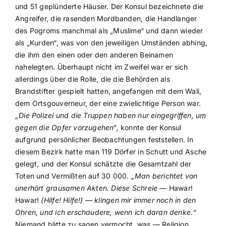
und 51 geplünderte Häuser. Der Konsul bezeichnete die
Angreifer, die rasenden Mordbanden, die Handlanger
des Pogroms manchmal als „Muslime“ und dann wieder
als „Kurden“, was von den jeweiligen Umständen abhing,
die ihm den einen oder den anderen Beinamen
nahelegten. Überhaupt nicht im Zweifel war er sich
allerdings über die Rolle, die die Behörden als
Brandstifter gespielt hatten, angefangen mit dem Wali,
dem Ortsgouverneur, der eine zwielichtige Person war.
„Die Polizei und die Truppen haben nur eingegriffen, um
gegen die Opfer vorzugehen“,
konnte der Konsul
aufgrund persönlicher Beobachtungen feststellen. In
diesem Bezirk hatte man 119 Dörfer in Schutt und Asche
gelegt, und der Konsul schätzte die Gesamtzahl der
Toten und Vermißten auf 30 000.
„Man berichtet von
unerhört grausamen Akten. Diese Schreie —
Hawar!
Hawar!
(Hilfe! Hilfe!) — klingen mir immer noch in den
Ohren, und ich erschaudere, wenn ich daran denke.“
Niemand hätte zu sagen vermocht, was — Religion,