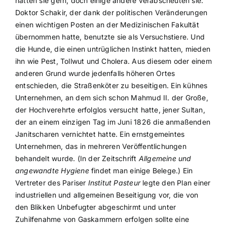
hatten sie gern, doch einige andere verabscheuten sie.
Doktor Schakir, der dank der politischen Veränderungen
einen wichtigen Posten an der Medizinischen Fakultät
übernommen hatte, benutzte sie als Versuchstiere. Und
die Hunde, die einen untrüglichen Instinkt hatten, mieden
ihn wie Pest, Tollwut und Cholera. Aus diesem oder einem
anderen Grund wurde jedenfalls höheren Ortes
entschieden, die Straßenköter zu beseitigen. Ein kühnes
Unternehmen, an dem sich schon Mahmud II. der Große,
der Hochverehrte erfolglos versucht hatte, jener Sultan,
der an einem einzigen Tag im Juni 1826 die anmaßenden
Janitscharen vernichtet hatte. Ein ernstgemeintes
Unternehmen, das in mehreren Veröffentlichungen
behandelt wurde. (In der Zeitschrift
Allgemeine und
angewandte Hygiene
findet man einige Belege.) Ein
Vertreter des Pariser
Institut Pasteur
legte den Plan einer
industriellen und allgemeinen Beseitigung vor, die von
den Blikken Unbefugter abgeschirmt und unter
Zuhilfenahme von Gaskammern erfolgen sollte eine