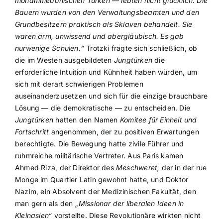
mohammedanischen Türken — lebten nicht glücklich. Die
Bauern wurden von den Verwaltungsbeamten und den
Grundbesitzern praktisch als Sklaven behandelt. Sie
waren arm, unwissend und abergläubisch. Es gab
nurwenige Schulen.“
Trotzki fragte sich schließlich, ob
die im Westen ausgebildeten
Jungtürken
die
erforderliche Intuition und Kühnheit haben würden, um
sich mit derart schwierigen Problemen
auseinanderzusetzen und sich für die einzige brauchbare
Lösung — die demokratische — zu entscheiden. Die
Jungtürken
hatten den Namen
Komitee für Einheit und
Fortschritt
angenommen, der zu positiven Erwartungen
berechtigte. Die Bewegung hatte zivile Führer und
ruhmreiche militärische Vertreter. Aus Paris kamen
Ahmed Riza, der Direktor des
Meschweret,
der in der rue
Monge im Quartier Latin gewohnt hatte, und Doktor
Nazim, ein Absolvent der Medizinischen Fakultät, den
man gern als den
„Missionar der liberalen Ideen in
Kleinasien“
vorstellte. Diese Revolutionäre wirkten nicht