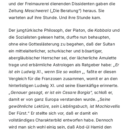
und der Freimaurerei dienenden Dissidenten gaben die
Zeitung
Meschweret
(„Die Beratung“) heraus. Sie
warteten auf ihre Stunde. Und ihre Stunde kam.
Der jungtürkische Philosoph, der Piaton, die
Kabbala
und
die Sozialisten gelesen hatte, durfte nun behaupten,
ohne eine Gotteslästerung zu begehen, daß der Sultan
ein mittelalterlicher, schurkischer und bösartiger,
abergläubischer Herrscher sei, der lächerliche Amulette
trage und erbärmliche Astrologen als Ratgeber habe:
„Er
ist ein Ludwig XI., wenn Sie so wollen „,
faßte er diesen
Vergleich für die Franzosen zusammen, womit er an den
hinterlistigen Ludwig XI. und seine Eisenkäfige erinnerte.
„Genauer gesagt, er ist ein Cesare Borgia“,
schloß er,
damit er von ganz Europa verstanden wurde.
„Seine
gewöhnliche Lektüre, sein Lieblingsbuch, ist Machiavellis
Der Fürst.“ Er stellte sich vor, daß er damit ein
vollständiges Charakterbild entworfen habe. Dennoch
wird man sich wohl einig sein, daß Abd-ül Hamid den