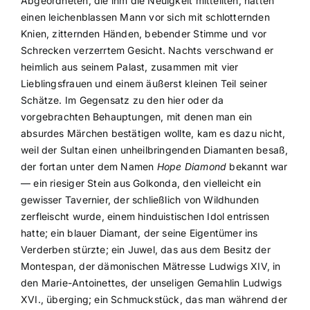
Abgeordneten, die ihm die Neuigkeit mitteilten, hatten
einen leichenblassen Mann vor sich mit schlotternden
Knien, zitternden Händen, bebender Stimme und vor
Schrecken verzerrtem Gesicht. Nachts verschwand er
heimlich aus seinem Palast, zusammen mit vier
Lieblingsfrauen und einem äußerst kleinen Teil seiner
Schätze. Im Gegensatz zu den hier oder da
vorgebrachten Behauptungen, mit denen man ein
absurdes Märchen bestätigen wollte, kam es dazu nicht,
weil der Sultan einen unheilbringenden Diamanten besaß,
der fortan unter dem Namen
Hope Diamond
bekannt war
— ein riesiger Stein aus Golkonda, den vielleicht ein
gewisser Tavernier, der schließlich von Wildhunden
zerfleischt wurde, einem hinduistischen Idol entrissen
hatte; ein blauer Diamant, der seine Eigentümer ins
Verderben stürzte; ein Juwel, das aus dem Besitz der
Montespan, der dämonischen Mätresse Ludwigs XIV, in
den Marie-Antoinettes, der unseligen Gemahlin Ludwigs
XVI., überging; ein Schmuckstück, das man während der