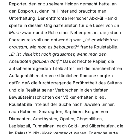
Reporter, den er zu seinem Helden gemacht hatte, an
den Bosporus, denn im Hinterland brauchte man
Unterhaltung. Der entthronte Herrscher Abd-ül Hamid
spielte in diesem Originalfeuilleton für die Leser von
Le
Marin
zwar nur die Rolle einer Nebenperson, die jedoch
überaus reizvoll und notwendig war.
„Ist er wirklich so
grausam, wie man es behauptet?“
fragte Rouletabille.
„Er ist vielleicht noch grausamer, wenn man den
Anekdoten glauben darf.“
Das schlechte Papier, die
aufsehenerregenden Titelblätter und die märchenhaften
Auflagenhöhen der volkstümlichen Romane sorgten
dafür, daß die furchterregende Berühmtheit des Sultans
und die Realität seiner Verbrechen in den tiefsten
Bewußtseinsschichten der Völker erhalten blieb.
Rouletabille irrte auf der Suche nach Juwelen umher,
nach Rubinen, Smaragden, Saphiren, Bergen von
Diamanten, Amethysten, Opalen, Chrysolithen,
Lapislazuli, Turmalinen, nach Gold- und Silberhaufen, die
im Palast Yildiz-Kiosk versteckt waren. Er erschauerte