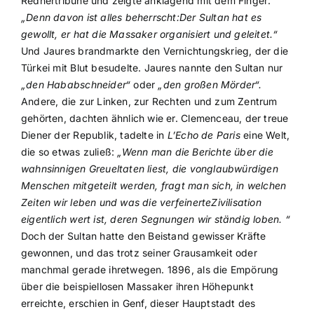
Rednertribüne und zeigte anklagend mit dem Finger:
„Denn davon ist alles beherrscht:Der Sultan hat es
gewollt, er hat die Massaker organisiert und geleitet.“
Und Jaures brandmarkte den Vernichtungskrieg, der die
Türkei mit Blut besudelte. Jaures nannte den Sultan nur
„den Hababschneider“
oder
„den großen Mörder“.
Andere, die zur Linken, zur Rechten und zum Zentrum
gehörten, dachten ähnlich wie er. Clemenceau, der treue
Diener der Republik, tadelte in
L’Echo de Paris
eine Welt,
die so etwas zuließ:
„Wenn man die Berichte über die
wahnsinnigen Greueltaten liest, die vonglaubwürdigen
Menschen mitgeteilt werden, fragt man sich, in welchen
Zeiten wir leben und was die verfeinerteZivilisation
eigentlich wert ist, deren Segnungen wir ständig loben. “
Doch der Sultan hatte den Beistand gewisser Kräfte
gewonnen, und das trotz seiner Grausamkeit oder
manchmal gerade ihretwegen. 1896, als die Empörung
über die beispiellosen Massaker ihren Höhepunkt
erreichte, erschien in Genf, dieser Hauptstadt des