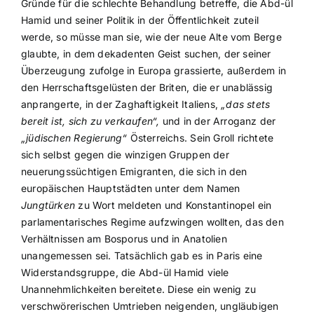
Gründe für die schlechte Behandlung betreffe, die Abd-ül
Hamid und seiner Politik in der Öffentlichkeit zuteil
werde, so müsse man sie, wie der neue Alte vom Berge
glaubte, in dem dekadenten Geist suchen, der seiner
Überzeugung zufolge in Europa grassierte, außerdem in
den Herrschaftsgelüsten der Briten, die er unablässig
anprangerte, in der Zaghaftigkeit Italiens,
„das stets
bereit ist, sich zu verkaufen“,
und in der Arroganz der
„jüdischen Regierung“
Österreichs. Sein Groll richtete
sich selbst gegen die winzigen Gruppen der
neuerungssüchtigen Emigranten, die sich in den
europäischen Hauptstädten unter dem Namen
Jungtürken
zu Wort meldeten und Konstantinopel ein
parlamentarisches Regime aufzwingen wollten, das den
Verhältnissen am Bosporus und in Anatolien
unangemessen sei. Tatsächlich gab es in Paris eine
Widerstandsgruppe, die Abd-ül Hamid viele
Unannehmlichkeiten bereitete. Diese ein wenig zu
verschwörerischen Umtrieben neigenden, ungläubigen