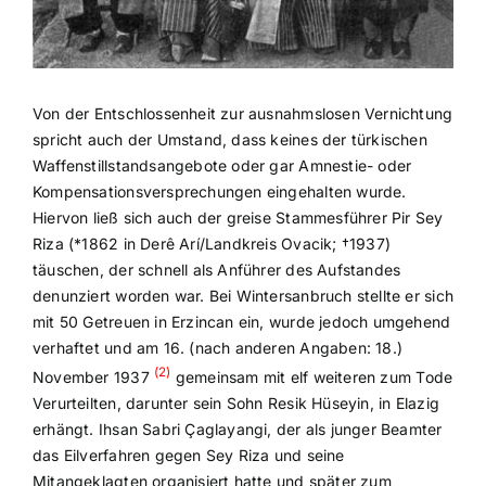
Von der Entschlossenheit zur ausnahmslosen Vernichtung
spricht auch der Umstand, dass keines der türkischen
Waffenstillstandsangebote oder gar Amnestie- oder
Kompensationsversprechungen eingehalten wurde.
Hiervon ließ sich auch der greise Stammesführer Pir Sey
Riza (*1862 in Derê Arí/Landkreis Ovacik; †1937)
täuschen, der schnell als Anführer des Aufstandes
denunziert worden war. Bei Wintersanbruch stellte er sich
mit 50 Getreuen in Erzincan ein, wurde jedoch umgehend
verhaftet und am 16. (nach anderen Angaben: 18.)
(2)
November 1937
gemeinsam mit elf weiteren zum Tode
Verurteilten, darunter sein Sohn Resik Hüseyin, in Elazig
erhängt. Ihsan Sabri Çaglayangi, der als junger Beamter
das Eilverfahren gegen Sey Riza und seine
Mitangeklagten organisiert hatte und später zum