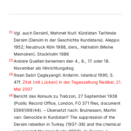
(1)
Vgl. auch Dersimî, Mehmet Nurî: Kürdistan Tarihinde
Dersim (Dersim in der Geschichte Kurdistans). Aleppo
1952; Neudruck Köln 1988, ders., Hatiratim (Meine
Memoiren). Stockholm 1986
(2)
Andere Quellen benennen den 4., 8., 17. oder 18.
November als Hinrichtungstag
(3)
Ihsan Sabri Çaglayangil: Anilarim. Istanbul 1990, S.
47f.
Zitat (mit Lücken) in der Tageszeitung Radikal, 21.
Mai 2007
(4)
Bericht des Konsuls zu Trabzon, 27 September 1938
(Public Record Office, London, FO 371 files, document
E5961/69/44). – Übersetzt nach: Bruinessen, Martin
van: Genocide in Kurdistan? The suppression of the
Dersim rebellion in Turkey (1937-38) and the chemical