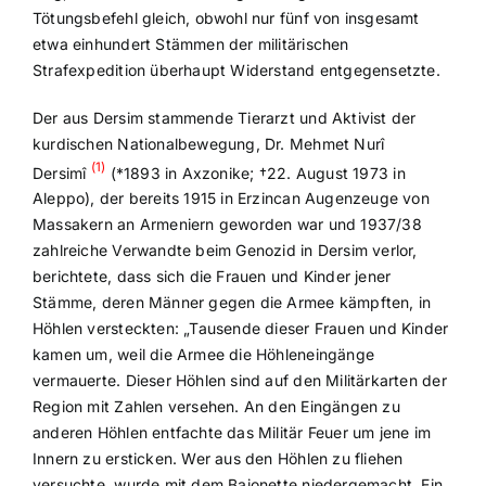
Tötungsbefehl gleich, obwohl nur fünf von insgesamt
etwa einhundert Stämmen der militärischen
Strafexpedition überhaupt Widerstand entgegensetzte.
Der aus Dersim stammende Tierarzt und Aktivist der
kurdischen Nationalbewegung, Dr. Mehmet Nurî
(1)
Dersimî
(*1893 in Axzonike; †22. August 1973 in
Aleppo), der bereits 1915 in Erzincan Augenzeuge von
Massakern an Armeniern geworden war und 1937/38
zahlreiche Verwandte beim Genozid in Dersim verlor,
berichtete, dass sich die Frauen und Kinder jener
Stämme, deren Männer gegen die Armee kämpften, in
Höhlen versteckten: „Tausende dieser Frauen und Kinder
kamen um, weil die Armee die Höhleneingänge
vermauerte. Dieser Höhlen sind auf den Militärkarten der
Region mit Zahlen versehen. An den Eingängen zu
anderen Höhlen entfachte das Militär Feuer um jene im
Innern zu ersticken. Wer aus den Höhlen zu fliehen
versuchte, wurde mit dem Bajonette niedergemacht. Ein