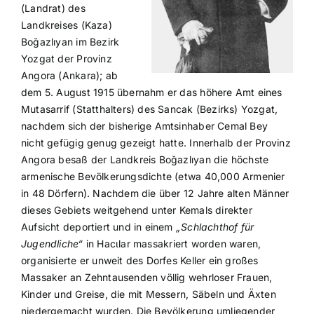
(Landrat) des
Landkreises (Kaza)
Boğazlıyan im Bezirk
Yozgat der Provinz
Angora (Ankara); ab
dem 5. August 1915 übernahm er das höhere Amt eines
Mutasarrif (Statthalters) des Sancak (Bezirks) Yozgat,
nachdem sich der bisherige Amtsinhaber Cemal Bey
nicht gefügig genug gezeigt hatte. Innerhalb der Provinz
Angora besaß der Landkreis Boğazlıyan die höchste
armenische Bevölkerungsdichte (etwa 40,000 Armenier
in 48 Dörfern). Nachdem die über 12 Jahre alten Männer
dieses Gebiets weitgehend unter Kemals direkter
Aufsicht deportiert und in einem
„Schlachthof für
Jugendliche“
in Hacιlar massakriert worden waren,
organisierte er unweit des Dorfes Keller ein großes
Massaker an Zehntausenden völlig wehrloser Frauen,
Kinder und Greise, die mit Messern, Säbeln und Äxten
niedergemacht wurden. Die Bevölkerung umliegender