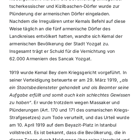
tscherkessischer und Kizilbaschen-Dörfer wurde zur
Plünderung der armenischen Dörfer eingeladen.
Nachdem die Irregulären unter Kemals Befehl auf diese
Weise täglich an die fünf armenische Dörfer des
Landkreises entvölkert hatten, wandte sich Kemal der
armenischen Bevölkerung der Stadt Yozgat zu.
Insgesamt trägt er Schuld für die Vernichtung von
62.000 Armeniern des Sancak Yozgat.
1919 wurde Kemal Bey dem Kriegsgericht vorgeführt. In
seiner Verteidigung beteuerte er am 29. März 1919,
„als
ein Staatsbediensteter gehandelt und als Beamter seine
Aufgabe erfüllt und somit auch kein schlechtes Gewissen
zu haben“
. Er wurde trotzdem wegen Massaker und
Plünderungen (Art. 170 und 171 des osmanischen Kriegs-
Strafgesetzes) zum Tode verurteilt, und das Urteil wurde
am 10. April 1919 auf dem Beyazit-Platz in Istanbul
vollstreckt. Es ist bekannt, dass die Bevölkerung, die in
diesen Tagen durch Meldungen über seine Unschuld und