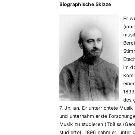
Biographische Skizze
Er w
(ioni
musi
Berei
Stim
Etsc
im d
Komi
eine
1893
des 
7. Jh. an. Er unterrichtete Mus
und unternahm erste Forschunge
Musik zu studieren (Tbilissi/Ge
studierte). 1896 nahm er, unte