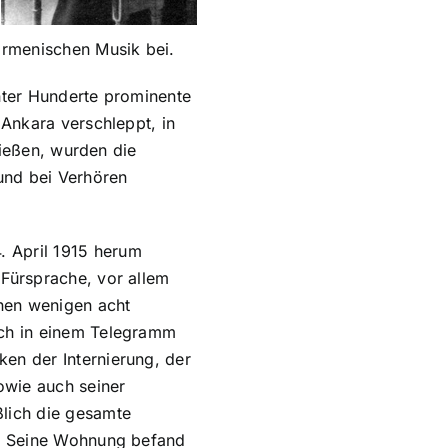
armenischen Musik bei.
nter Hunderte prominente
 Ankara verschleppt, in
ließen, wurden die
und bei Verhören
 April 1915 herum
 Fürsprache, vor allem
enen wenigen acht
ich in einem Telegramm
en der Internierung, der
owie auch seiner
ßlich die gesamte
t. Seine Wohnung befand