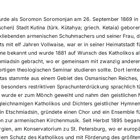
urde als Soromon Soromonjan am 26. September 1869 in 
schen) Stadt Kutina (türk. Kütahya; griech. Ketaia) gebore
kliebenden armenischen Schuhmachers und seiner Frau, d
ts mit elf Jahren Vollwaise, war er in seiner Heimatstadt 
me bekannt und wurde 1881 auf Wunsch des Katholikos al
hmiadsin gebracht, wo er gemeinsam mit zwanzig andere
ortigen theologischen Seminar studieren sollte. Dort lern
tas stammte aus einem Gebiet des Osmanischen Reiches, 
r besonders restriktiven Sprachunterdrückung sprachlich t
 wurde er zum Mönch geweiht und nahm den geistlichen
gleichnamigen Katholikos und Dichters geistlicher Hymne
ik in Etschmiadsin, gründete einen Chor und ein Ensemble 
n zur armenischen Kirchenmusik. Seit Herbst 1895 began
orgien, am Konservatorium zu St. Petersburg, wo er europ
r dem Schutz des Katholikos und mit Förderung des größte