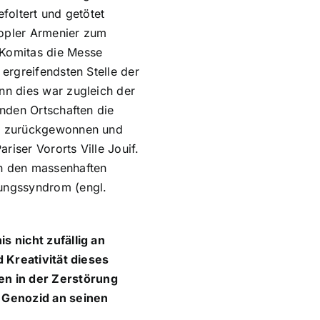
foltert und getötet
nopler Armenier zum
 Komitas die Messe
ergreifendsten Stelle der
nn dies war zugleich der
enden Ortschaften die
hr zurückgewonnen und
riser Vororts Ville Jouif.
ch den massenhaften
tungssyndrom (engl.
s nicht zufällig an
d Kreativität dieses
en in der Zerstörung
r Genozid an seinen