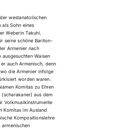
der westanatolischen
n als Sohn eines
er Weberin Takuhi.
für seine schöne Bariton-
ler Armenier nach
n ausgesuchten Waisen
te er auch Armenisch, denn
wo die Armenier infolge
ürkisiert worden waren.
 Namen Komitas zu Ehren
n (scharakaner) aus dem
für Volkmusikinstrumente
n Komitas im Ausland
äische Kompositionslehre
n armenischen