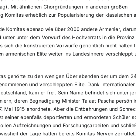
ag). Mit ähnlichen Chorgründungen in anderen großen
 Komitas erheblich zur Popularisierung der klassischen 
urde Komitas ebenso wie über 2000 andere Armenier, daru
d unter unter dem Vorwurf des Hochverrats in die Provinz
 sich die konstruierten Vorwürfe gerichtlich nicht halten 
n armenischen Elite weiter ins Landesinnere verschleppt 
as gehörte zu den wenigen Überlebenden der um dem 24.
enommenen und verschleppten Elite. Dank internationaler
eutschland, kam er frei. Sein Name befindet sich unter j
iern, deren Begnadigung Minister Talaat Pascha persönl
. Mai 1915 anordnete. Aber die Entbehrungen und Schreck
st seiner ebenfalls deportierten und ermordeten Schüler s
ollen Aufzeichnungen und Forschungsarbeiten und schlie
issheit der Lage hatten bereits Komitas Nerven zerrütte