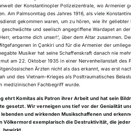
unweit der Konstantinopler Polizeizentrale, wo Armenier ge
n. Am Palmsonntag des Jahres 1916, als viele Konstanti
sdienst gekommen waren, um zu hören, wie ihr geliebter
ch geschwächte und seelisch angegriffene Wardapet an der 
Herr, erbarme dich unser!‘, über dem Altar zusammen. De
Mitgefangenen in Çankiri und für die Armenier der umlieg
begabte Musiker hat seine Schaffenskraft danach nie me
rmut am 22. Oktober 1935 in einer Nervenheilanstalt des Pa
genössischen Ärzten nicht als das erkannt, was erst na
ah und des Vietnam-Krieges als Posttraumatisches Belas
 medizinischen Fachbegriff wurde.
hrt Komitas als Patron ihrer Arbeit und hat sein Bildni
te gesetzt. Wir verneigen uns tief vor der Genialität un
n lebenden und wirkenden Musikschaffenen und erkenn
n Völkermord exemplarisch die Destruktivität, die jede
, bewirkt.