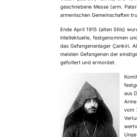
geschriebene Messe (arm. Patar
armenischen Gemeinschaften trug
Ende April 1915 (alten Stils) w
Intellektuelle, festgenommen un
das Gefangenenlager Çankiri. Als
meisten Gefangenen der einstige
gefoltert und ermordet.
Komit
festg
aus D
Armen
vom 7
Verlu
wertv
Ungew