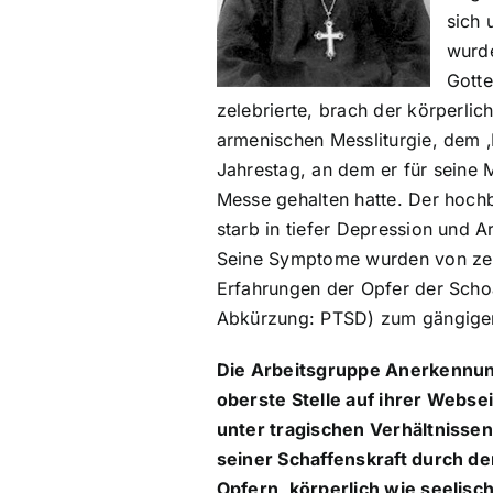
sich 
wurde
Gotte
zelebrierte, brach der körperli
armenischen Messliturgie, dem ‚
Jahrestag, an dem er für seine 
Messe gehalten hatte. Der hoch
starb in tiefer Depression und A
Seine Symptome wurden von zeit
Erfahrungen der Opfer der Scho
Abkürzung: PTSD) zum gängigen
Die Arbeitsgruppe Anerkennung e
oberste Stelle auf ihrer Websei
unter tragischen Verhältnisse
seiner Schaffenskraft durch de
Opfern, körperlich wie seelisch