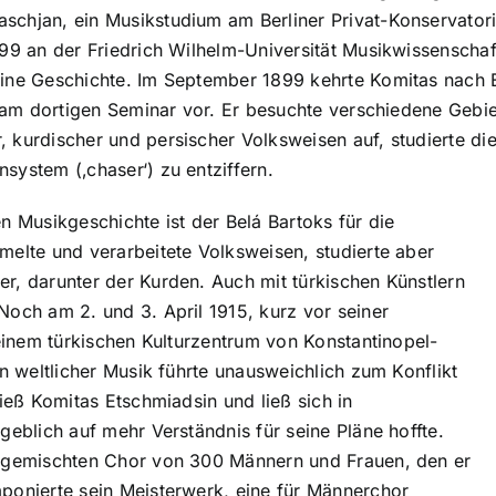
schjan, ein Musikstudium am Berliner Privat-Konservator
899 an der Friedrich Wilhelm-Universität Musikwissenschaf
eine Geschichte. Im September 1899 kehrte Komitas nach 
it am dortigen Seminar vor. Er besuchte verschiedene Geb
 kurdischer und persischer Volksweisen auf, studierte d
system (‚chaser‘) zu entziffern.
n Musikgeschichte ist der Belá Bartoks für die
melte und verarbeitete Volksweisen, studierte aber
r, darunter der Kurden. Auch mit türkischen Künstlern
Noch am 2. und 3. April 1915, kurz vor seiner
 einem türkischen Kulturzentrum von Konstantinopel-
an weltlicher Musik führte unausweichlich zum Konflikt
ließ Komitas Etschmiadsin und ließ sich in
geblich auf mehr Verständnis für seine Pläne hoffte.
n gemischten Chor von 300 Männern und Frauen, den er
ponierte sein Meisterwerk, eine für Männerchor