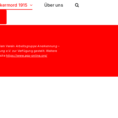
lkermord 1915
Über uns
dem Verein
Arbeitsgruppe Anerkennung –
ung e.V.
zur Verfügung gestellt. Weitere
bsite
https://www.aga-online.org/